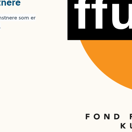
tnere
unstnere som er
.