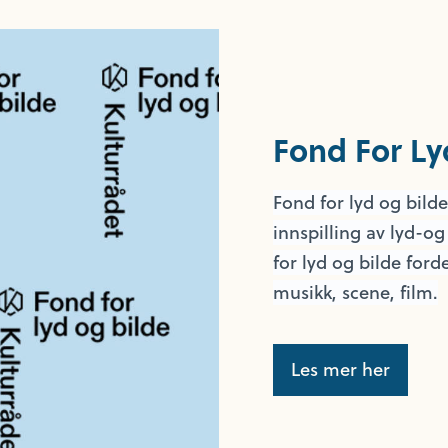
Fond For Ly
Fond for lyd og bild
innspilling av lyd-o
for lyd og bilde ford
musikk, scene, film.
Les mer her