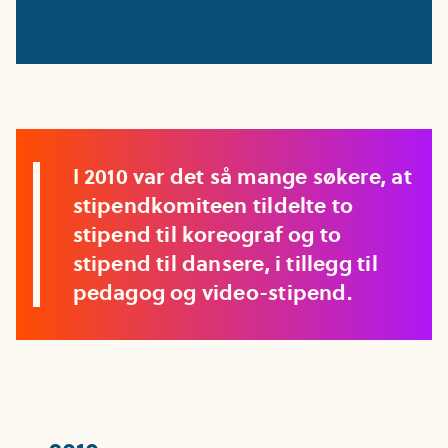
I 2010 var det så mange søkere, at
stipendkomiteen tildelte to
stipend til koreograf og to
stipend til dansere, i tillegg til
pedagog og video-stipend.