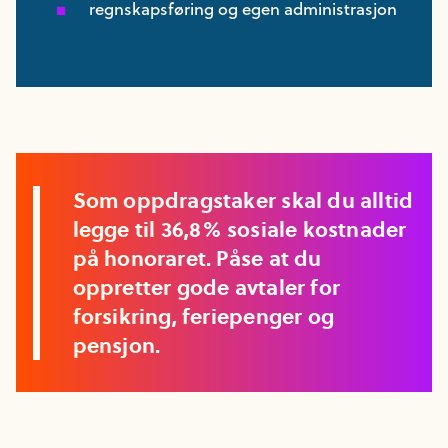
regnskapsføring og egen administrasjon
Som oppdragstaker skal du alltid
legge til 36,8% sosiale kostnader
på honoraret. Påse at du
oppretter gode avtaler for
forsikring, feriepenger og
pensjon.