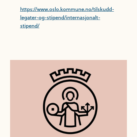
https://www.oslo.kommune.no/tilskudd-
legater-og-stipend/internasjonalt-
stipend/